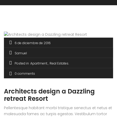
6 de diciembre de 2016
Samuel
Posted in
Apartment
Real Estates
0 comments
Architects design a Dazzling
retreat Resort
Pellentesque habitant morbi tristique senectus et netus et
malesuada fames ac turpis egestas. Vestibulum tortor