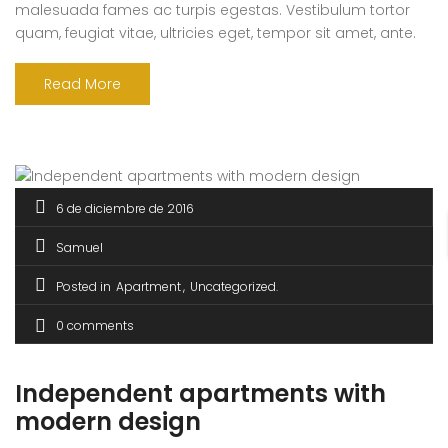
malesuada fames ac turpis egestas. Vestibulum tortor
quam, feugiat vitae, ultricies eget, tempor sit amet, ante.
Donec eu libero sit amet quam egestas semper. Aenean
ultricies mi vitae est. Mauris placerat eleifend leo. Quisque
Read More
sit amet est et sapien ullamcorper pharetra. Vestibulum
erat wisi, condimentum sed, commodo [...]
6 de diciembre de 2016
Samuel
Posted in
Apartment
Uncategorized
0 comments
Independent apartments with
modern design