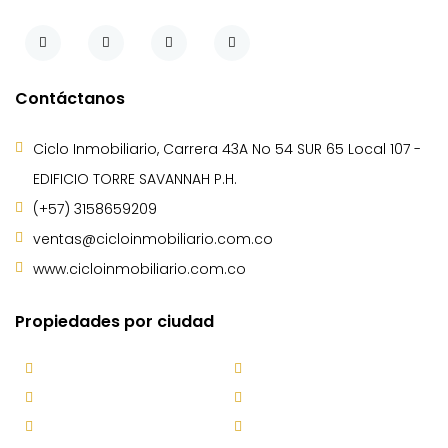
Contáctanos
Ciclo Inmobiliario, Carrera 43A No 54 SUR 65 Local 107 -
EDIFICIO TORRE SAVANNAH P.H.
(+57) 3158659209
ventas@cicloinmobiliario.com.co
www.cicloinmobiliario.com.co
Propiedades por ciudad
Bello
Caldas
Envigado
Itagüí
La Estrella
Marinilla