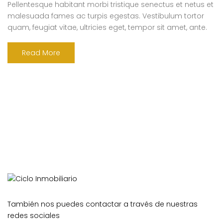
Pellentesque habitant morbi tristique senectus et netus et
malesuada fames ac turpis egestas. Vestibulum tortor
quam, feugiat vitae, ultricies eget, tempor sit amet, ante.
Donec eu libero sit amet quam egestas semper. Aenean
ultricies mi vitae est. Mauris placerat eleifend leo. Quisque
Read More
sit amet est et sapien ullamcorper pharetra. Vestibulum
erat wisi, condimentum sed, commodo [...]
También nos puedes contactar a través de nuestras
redes sociales