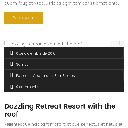
quam, feugiat vitae, ultricies eget, tempor sit amet, ante.
Donec eu libero sit amet quam egestas semper. Aenean
ultricies mi vitae est. Mauris placerat eleifend leo. Quisque
Read More
sit amet est et sapien ullamcorper pharetra. Vestibulum
erat wisi, condimentum sed, commodo [...]
6 de diciembre de 2016
Samuel
Posted in
Apartment
Real Estates
0 comments
Dazzling Retreat Resort with the
roof
Pellentesque habitant morbi tristique senectus et netus et