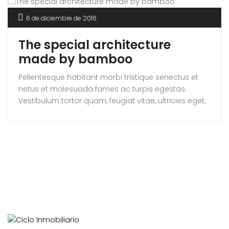
6 de diciembre de 2016
The special architecture
made by bamboo
Pellentesque habitant morbi tristique senectus et
netus et malesuada fames ac turpis egestas.
Vestibulum tortor quam, feugiat vitae, ultricies eget,
tempor sit amet, ante. Donec eu libero sit amet
quam egestas semper. Aenean ultricies mi vitae
est. Mauris placerat eleifend leo.