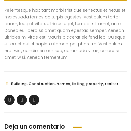
Pellentesque habitant morbi tristique senectus et netus et
malesuada fames ac turpis egestas. Vestibulum tortor
quam, feugiat vitae, ultricies eget, tempor sit amet, ante.
Donec eu libero sit amet quam egestas semper. Aenean
ultricies mi vitae est. Mauris placerat eleifend leo. Quisque
sit amet est et sapien ullamcorper pharetra. Vestibulum
erat wisi, condimentum sed, commodo vitae, ornare sit
amet, wisi. Aenean fermentum.
,
,
,
,
,
Building
Construction
homes
listing
property
realtor
Deja un comentario