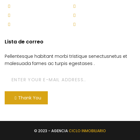
Envigado
Itagüí
La Estrella
Marinilla
Medellín
Sabaneta
Lista de correo
Pellentesque habitant morbi tristique senectusnetus et
malesuada fames ac turpis egestases .
Thank You
© 2023 - AGENCIA
CICLO INMOBILIARIO