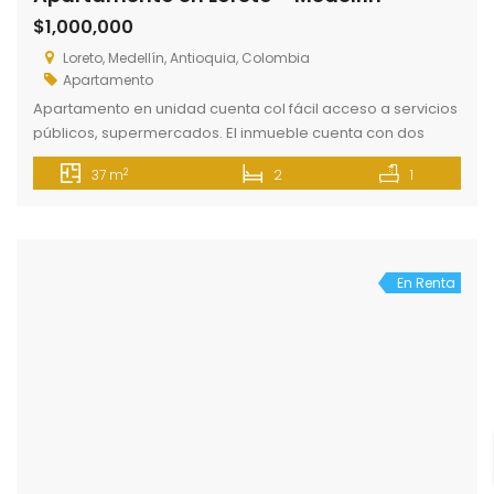
$1,000,000
Loreto, Medellín, Antioquia, Colombia
Apartamento
Apartamento en unidad cuenta col fácil acceso a servicios
públicos, supermercados. El inmueble cuenta con dos
alcobas, un baño cocina integrada ala sala, zona de
2
37 m
2
1
labores.
En Renta