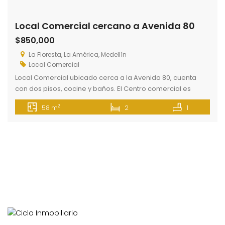
Local Comercial cercano a Avenida 80
$850,000
La Floresta, La América, Medellín
Local Comercial
Local Comercial ubicado cerca a la Avenida 80, cuenta
con dos pisos, cocine y baños. El Centro comercial es
cerrado con áreas comunes iluminadas con fácil acceso a
2
58 m
2
1
transporte público