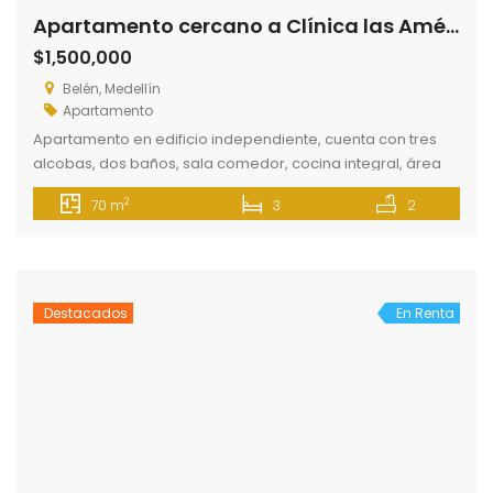
Apartamento cercano a Clínica las Américas
$1,500,000
Belén, Medellín
Apartamento
Apartamento en edificio independiente, cuenta con tres
alcobas, dos baños, sala comedor, cocina integral, área
de labores, patio interior. Ubicación central con fácil
2
70 m
3
2
acceso a rutas de transporte. Cercano a Centro comercial
Arkadia y Price Smart.
Destacados
En Renta