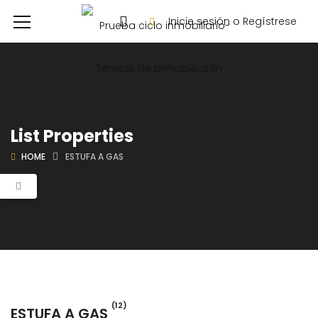
Inicie sesión o Regístrese
List Properties
HOME
ESTUFA A GAS
(12)
ESTUFA A GAS