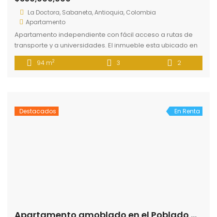
Destacados
En Renta
Apartamento amoblado en el Poblado Medellín
$8,000,000
El Poblado, Medellín, El Poblado, Medellín, Antioquia, Colombia
Apartamento
Apartamento en edificio independiente, ubicado en la
transversal inferior, con fácil a acceso a rutas de
transporte, supermercados, restaurantes. El inmueble se
alquila completamente amoblado, cuenta dos tres
habitaciones, dos baños, sala, comedor, cocina con isla,
balcón, sala, comedor, dos parqueaderos. La unidad
cuenta con salón social y parque para perros.
En Renta
Apartamento Sabaneta cercano a La Barquereña
$2,500,000
Sabaneta, Antioquia, Colombia
Apartamento