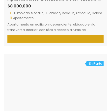
Apartamento unidad cerrada, cercano al Centro
Comercial Aves María y al parque de Sabaneta, con fácil
acceso a rutas de transporte, supermercados y
2
78 m
3
2
restaurantes. La unidad cuenta con cancha de futbol,
kiosco, zonas verdes, parque para niños, gimnasio,
piscina, salón social. El apartamento cuenta con 3 alcobas,
2 baños, balcón, sala comedor, cocina integral, dos […]
En Renta
Apartamento en Loreto – Medellín
$1,000,000
Loreto, Medellín, Antioquia, Colombia
Apartamento
Apartamento en unidad cuenta col fácil acceso a servicios
públicos, supermercados. El inmueble cuenta con dos
alcobas, un baño cocina integrada ala sala, zona de
2
37 m
2
1
labores.