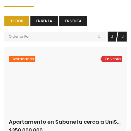
TODOS
EN RENTA
EN VENTA
Ordenar Por
Destacados
En Venta
Apartamento en Sabaneta cerca a UniSabaneta
$350,000,000
La Doctora, Sabaneta, Antioquia, Colombia
Apartamento
Apartamento independiente con fácil acceso a rutas de
transporte y a universidades. El inmueble esta ubicado en
un quinto piso sin ascensor y cuenta con tres alcobas, dos
2
94 m
3
2
baños, sala, comedor, cocina.