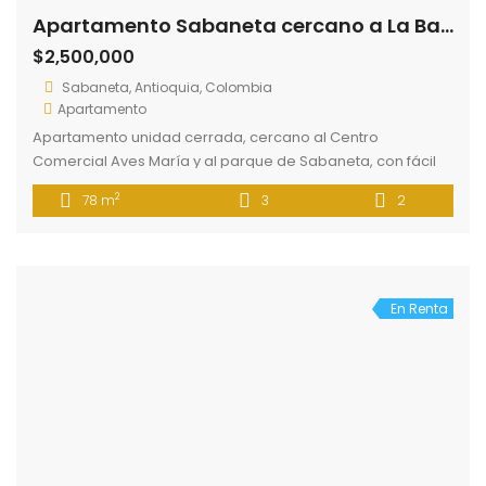
En Renta
Apartamento en Sabaneta cercano al Hospital
$1,200,000
Sabaneta - Antioquia
Apartamento
Apartamento en edificio independiente, ubicado cerca al
Hospital Venancio Diaz Diaz, fácil acceso a
supermercados, restaurantes, rutas de transporte público.
2
42 m
1
1
El inmueble cuenta con una alcoba, 1 baño, sala comedor
integrada con la cocina, barra, zona de labores, balcón.
En Renta
Apartamento en San Antonio de Prado
$800,000
San Antonio de Prado, Medellín
Apartamento
Apartamento en unidad cerrada que cuenta con ascensor,
shut de basura, portería y vigilancia las 24 horas, cancha