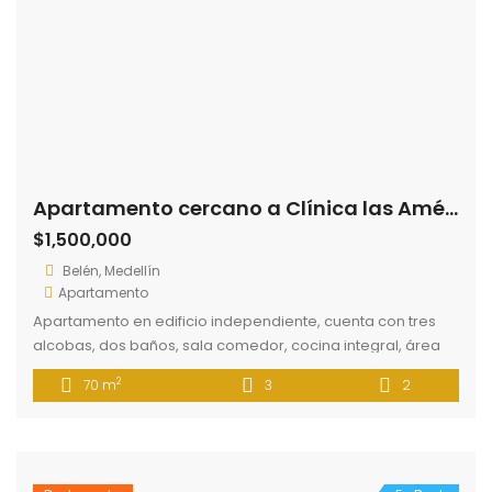
EDIFICIO TORRE SAVANNAH P.H.
(+57) 3158659209
ventas@cicloinmobiliario.com.co
www.cicloinmobiliario.com.co
Escríbenos