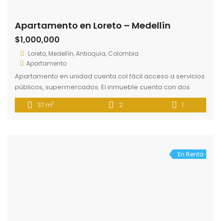
polideportiva, juegos infantiles, zonas verdes, piscina para
2
56 m
2
1
adultos y niños, cuenta con ruta de transporte público. El
inmueble cuenta con dos habitaciones, un baño, sala
comedor, cocina semi integral con barra, área de labores.
Destacados
En Renta
Apartamento Itagüí cercano al Centro de la Moda
$1,500,000
San Pablo, Itagü
Apartamento
Apartamento ubicado en Unidad Residencial ubicado
cerca al centro de la moda, con fácil acceso a colegios,
supermercados, a rutas de transporte público. El inmueble
2
75 m
3
2
cuenta con 3 alcobas, 2 baños, sala comedor, cocina
integral, balcón. La unidad cuenta con portería 24 horas,
piscina, salón de eventos.
Destacados
En Renta