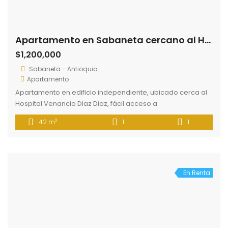
Apartamento Sabaneta Cerca a La Vaquita
$1,550,000
Alto Las Flores, Sabaneta, Antioquia
Apartamento
Apartamento en unidad cerrada, ubicación central con
fácil acceso a rutas de transporte, a supermercados,
colegios y plaza principal del municipio de Sabaneta. El
2
86 m
3
2
inmueble consta de tres alcobas, dos baños, sala
comedor, cocina integral, área de labores, La unidad
cuenta con piscina, salón de eventos, turco y sauna,
portería 24 horas.
En Renta
Apartamento cercano a Clínica las Américas
$1,500,000
Belén, Medellín
Apartamento
Apartamento en edificio independiente, cuenta con tres
alcobas, dos baños, sala comedor, cocina integral, área
de labores, patio interior. Ubicación central con fácil
2