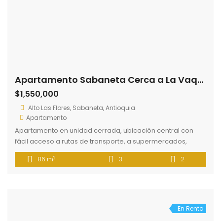
parqueadero, cuarto útil. . Unidad con portería 24 horas,
piscina, salón de eventos, sauna, turco, salón de juego,
gimnasio, zona para […]
También nos puedes contactar a través de nuestras
redes sociales
Contáctanos
Ciclo Inmobiliario, Carrera 43A No 54 SUR 65 Local 107 -