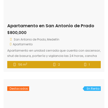
70 m
3
2
acceso a rutas de transporte. Cercano a Centro comercial
Arkadia y Price Smart.
Destacados
En Renta
Apartamento La Raya Caldas
$1,000,000
Caldas, Antioquia, Colombia
Apartamento
Apartamento en edificio independiente, tres alcobas, dos
baños, área social. cocina con barra, balcón, terraza
privada en segundo piso, tercer pisos sin ascensor. Fácil
2
81 m
3
2
acceso a rutas de transporte público.
Destacados
En Renta
Local Comercial cercano a Avenida 80
$850,000