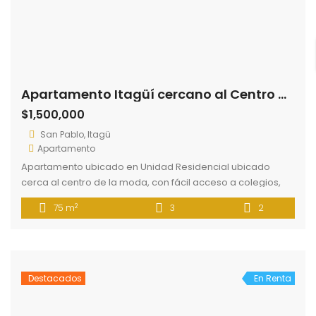
La Floresta, La América, Medellín
Local Comercial
Local Comercial ubicado cerca a la Avenida 80, cuenta
con dos pisos, cocine y baños. El Centro comercial es
cerrado con áreas comunes iluminadas con fácil acceso a
2
58 m
2
1
transporte público
Destacados
En Renta
Apartamento Bello cerca a Centro Comercial Niquía
$1,500,000
Niquia, Bello, Antioquia, Colombia
Apartamento
Apartamento ubicado en Bello cerca a Centro Comercial
Niquía con fácil acceso a rutas de bus. El inmueble consta
de tres apartamentos, alcoba principal con Vestier, 2
2
90 m
3
2
baños, sala comedor, cocina integral, estudio, balcón,