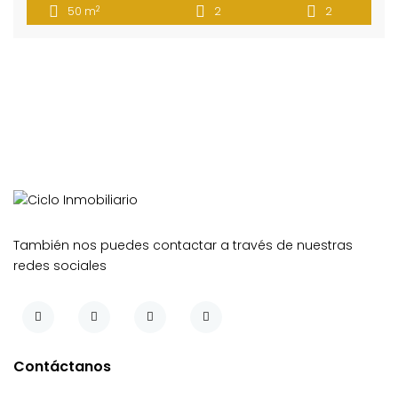
2
50 m
2
2
consta de dos habitaciones, dos baños, cocina integral
con barra hacia la sala, salón – comedor, balcón, área de
labores. La unidad cuenta con portería 24 horas, zona […]
También nos puedes contactar a través de nuestras
redes sociales
Contáctanos