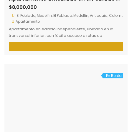
$8,000,000
El Poblado, Medellín, El Poblado, Medellín, Antioquia, Colombia
Apartamento
Apartamento en edificio independiente, ubicado en la
transversal inferior, con fácil a acceso a rutas de
transporte, supermercados, restaurantes. El inmueble se
alquila completamente amoblado, cuenta dos tres
habitaciones, dos baños, sala, comedor, cocina con isla,
balcón, sala, comedor, dos parqueaderos. La unidad
cuenta con salón social y parque para perros.
En Renta