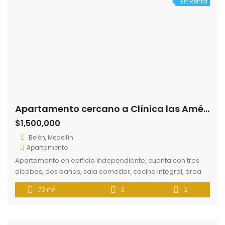
En Renta
Apartamento cercano a Clínica las Américas
$1,500,000
Belén, Medellín
Apartamento
Apartamento en edificio independiente, cuenta con tres
alcobas, dos baños, sala comedor, cocina integral, área
de labores, patio interior. Ubicación central con fácil
2
70 m
3
2
acceso a rutas de transporte. Cercano a Centro comercial
Arkadia y Price Smart.