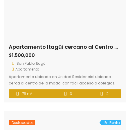
Apartamento Itagüí cercano al Centro de la Moda
$1,500,000
San Pablo, Itagü
Apartamento
Apartamento ubicado en Unidad Residencial ubicado
cerca al centro de la moda, con fácil acceso a colegios,
supermercados, a rutas de transporte público. El inmueble
2
75 m
3
2
cuenta con 3 alcobas, 2 baños, sala comedor, cocina
integral, balcón. La unidad cuenta con portería 24 horas,
piscina, salón de eventos.
Destacados
En Renta