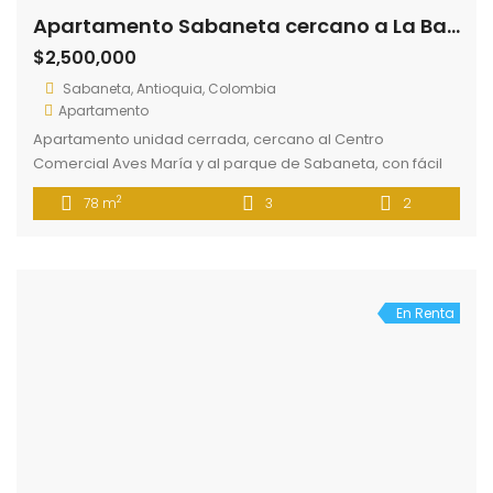
Apartamento Sabaneta cercano a La Barquereña
$2,500,000
Sabaneta, Antioquia, Colombia
Apartamento
Apartamento unidad cerrada, cercano al Centro
Comercial Aves María y al parque de Sabaneta, con fácil
acceso a rutas de transporte, supermercados y
2
78 m
3
2
restaurantes. La unidad cuenta con cancha de futbol,
kiosco, zonas verdes, parque para niños, gimnasio,
piscina, salón social. El apartamento cuenta con 3 alcobas,
2 baños, balcón, sala comedor, cocina integral, dos […]
En Renta