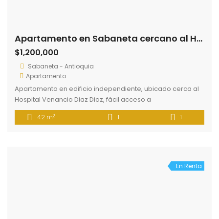
Apartamento en Sabaneta cercano al Hospital
$1,200,000
Sabaneta - Antioquia
Apartamento
Apartamento en edificio independiente, ubicado cerca al
Hospital Venancio Diaz Diaz, fácil acceso a
supermercados, restaurantes, rutas de transporte público.
2
42 m
1
1
El inmueble cuenta con una alcoba, 1 baño, sala comedor
integrada con la cocina, barra, zona de labores, balcón.
En Renta