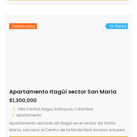
parqueadero, cuarto útil. . Unidad con portería 24 horas,
piscina, salón de eventos, sauna, turco, salón de juego,
gimnasio, zona para […]
Destacados
En Renta
Apartamento Itagüí sector San María
$1,300,000
Villa Central, Itagüi, Antioquia, Colombia
Apartamento
Apartamento ubicado en Itagüí en el sector de Santa
María, cercano al Centro de la Moda fácil acceso a buses
alimentadores del Metro estación Ayurá. El inmueble