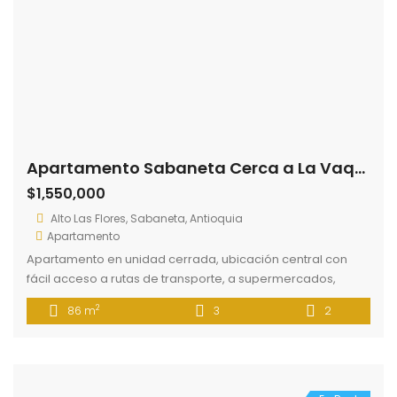
Apartamento Sabaneta Cerca a La Vaquita
$1,550,000
Alto Las Flores, Sabaneta, Antioquia
Apartamento
Apartamento en unidad cerrada, ubicación central con
fácil acceso a rutas de transporte, a supermercados,
colegios y plaza principal del municipio de Sabaneta. El
2
86 m
3
2
inmueble consta de tres alcobas, dos baños, sala
comedor, cocina integral, área de labores, La unidad
cuenta con piscina, salón de eventos, turco y sauna,
portería 24 horas.