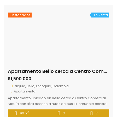
Destacados
En Renta
Apartamento Bello cerca a Centro Comercial Niquía
$1,500,000
Niquia, Bello, Antioquia, Colombia
Apartamento
Apartamento ubicado en Bello cerca a Centro Comercial
Niquía con fácil acceso a rutas de bus. El inmueble consta
de tres apartamentos, alcoba principal con Vestier, 2
2
90 m
3
2
baños, sala comedor, cocina integral, estudio, balcón,