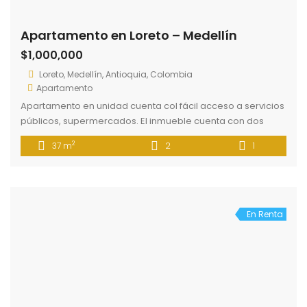
Apartamento en Loreto – Medellín
$1,000,000
Loreto, Medellín, Antioquia, Colombia
Apartamento
Apartamento en unidad cuenta col fácil acceso a servicios
públicos, supermercados. El inmueble cuenta con dos
alcobas, un baño cocina integrada ala sala, zona de
2
37 m
2
1
labores.
En Renta