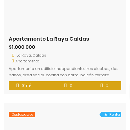
Apartamento La Raya Caldas
$1,000,000
La Raya, Caldas
Apartamento
Apartamento en edificio independiente, tres alcobas, dos
baños, área social. cocina con barra, balcón, terraza
privada en segundo piso, tercer pisos sin ascensor. Fácil
2
81 m
3
2
acceso a rutas de transporte público.
Destacados
En Renta