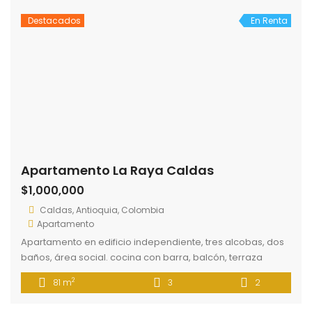
Destacados
En Renta
Apartamento La Raya Caldas
$1,000,000
Caldas, Antioquia, Colombia
Apartamento
Apartamento en edificio independiente, tres alcobas, dos
baños, área social. cocina con barra, balcón, terraza
privada en segundo piso, tercer pisos sin ascensor. Fácil
2
81 m
3
2
acceso a rutas de transporte público.