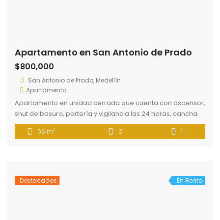
Apartamento en San Antonio de Prado
$800,000
San Antonio de Prado, Medellín
Apartamento
Apartamento en unidad cerrada que cuenta con ascensor,
shut de basura, portería y vigilancia las 24 horas, cancha
polideportiva, juegos infantiles, zonas verdes, piscina para
2
56 m
2
1
adultos y niños, cuenta con ruta de transporte público. El
inmueble cuenta con dos habitaciones, un baño, sala
comedor, cocina semi integral con barra, área de labores.
Destacados
En Renta