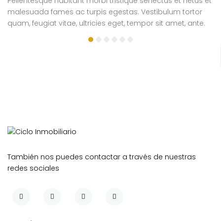
Pellentesque habitant morbi tristique senectus et netus et
Pe
malesuada fames ac turpis egestas. Vestibulum tortor
m
quam, feugiat vitae, ultricies eget, tempor sit amet, ante.
qu
Donec eu libero sit amet quam egestas semper. Aenean
D
ultricies mi vitae est. Mauris placerat eleifend leo.
ul
si
e
También nos puedes contactar a través de nuestras
redes sociales