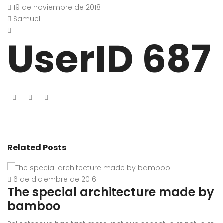
19 de noviembre de 2018
Samuel
UserID 687
Related Posts
6 de diciembre de 2016
The special architecture made by
A
bamboo
r