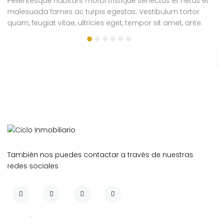
Pellentesque habitant morbi tristique senectus et netus et
Pe
malesuada fames ac turpis egestas. Vestibulum tortor
m
quam, feugiat vitae, ultricies eget, tempor sit amet, ante.
qu
Donec eu libero sit amet quam egestas semper. Aenean
D
ultricies mi vitae est. Mauris placerat eleifend leo.
ul
si
e
También nos puedes contactar a través de nuestras
redes sociales