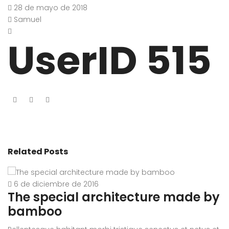
28 de mayo de 2018
Samuel
UserID 515
Related Posts
6 de diciembre de 2016
The special architecture made by
A
bamboo
r