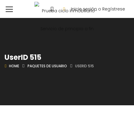
Inicie sesión o Regístrese
UserID 515
HOME
PAQUETES DE USUARIO
USERID 515