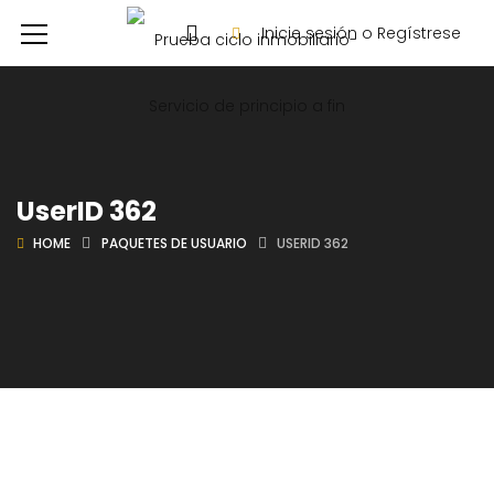
Inicie sesión o Regístrese
UserID 362
HOME
PAQUETES DE USUARIO
USERID 362