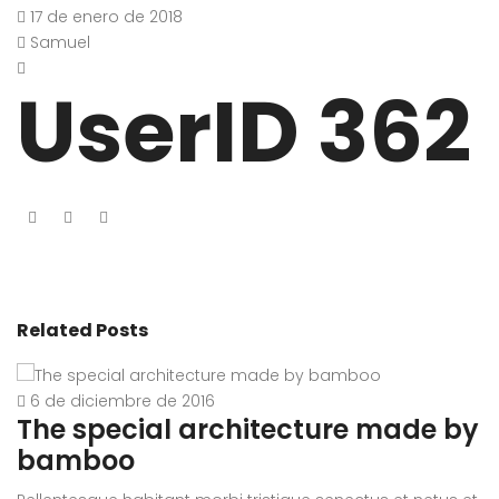
17 de enero de 2018
Samuel
UserID 362
Related Posts
6 de diciembre de 2016
The special architecture made by
A
bamboo
r