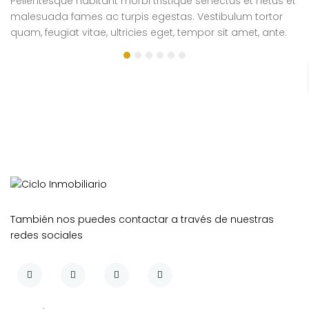
Pellentesque habitant morbi tristique senectus et netus et
Pe
malesuada fames ac turpis egestas. Vestibulum tortor
m
quam, feugiat vitae, ultricies eget, tempor sit amet, ante.
qu
Donec eu libero sit amet quam egestas semper. Aenean
D
ultricies mi vitae est. Mauris placerat eleifend leo.
ul
si
e
También nos puedes contactar a través de nuestras
redes sociales