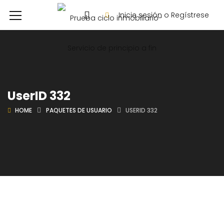
Inicie sesión o Regístrese
UserID 332
HOME
PAQUETES DE USUARIO
USERID 332