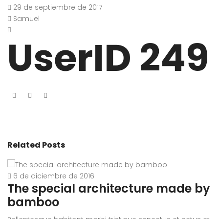
29 de septiembre de 2017
Samuel
UserID 249
Related Posts
6 de diciembre de 2016
The special architecture made by
A
bamboo
r