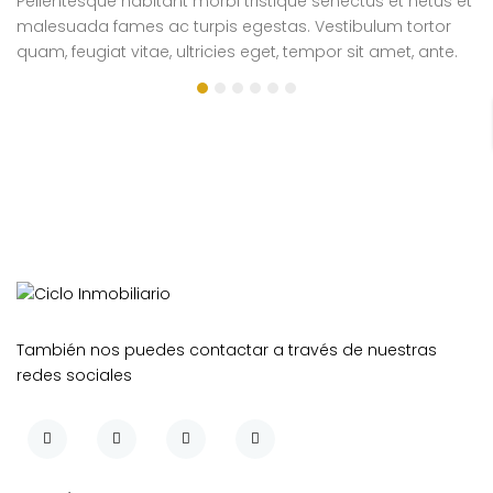
Pellentesque habitant morbi tristique senectus et netus et
Pe
malesuada fames ac turpis egestas. Vestibulum tortor
m
quam, feugiat vitae, ultricies eget, tempor sit amet, ante.
qu
Donec eu libero sit amet quam egestas semper. Aenean
D
ultricies mi vitae est. Mauris placerat eleifend leo.
ul
si
e
También nos puedes contactar a través de nuestras
redes sociales