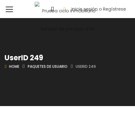
Inicie sesión o Regístrese
UserID 249
HOME
PAQUETES DE USUARIO
USERID 249