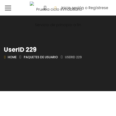
Inicie sesión o Regístrese
UserID 229
HOME
PAQUETES DE USUARIO
USERID 229