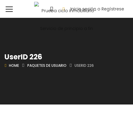
Inicie sesión o Regístrese
UserID 226
HOME
PAQUETES DE USUARIO
USERID 226