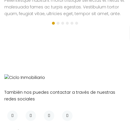
Pellentesque habitant morbi tristique senectus et netus et
Pe
malesuada fames ac turpis egestas. Vestibulum tortor
m
quam, feugiat vitae, ultricies eget, tempor sit amet, ante.
qu
Donec eu libero sit amet quam egestas semper. Aenean
D
ultricies mi vitae est. Mauris placerat eleifend leo.
ul
si
e
También nos puedes contactar a través de nuestras
redes sociales