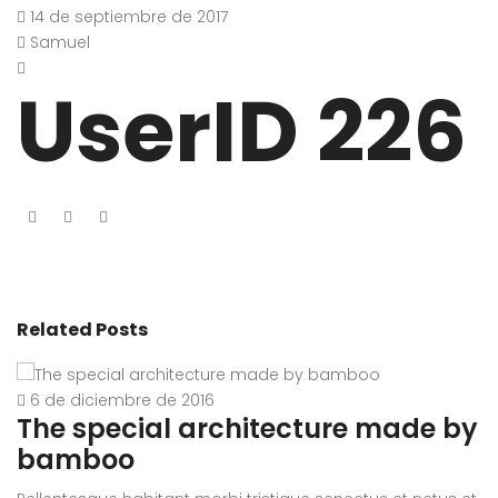
14 de septiembre de 2017
Samuel
UserID 226
Related Posts
6 de diciembre de 2016
The special architecture made by
A
bamboo
r