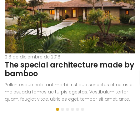
6 de diciembre de 2016
The special architecture made by
A
bamboo
r
Pellentesque habitant morbi tristique senectus et netus et
Pe
malesuada fames ac turpis egestas. Vestibulum tortor
m
quam, feugiat vitae, ultricies eget, tempor sit amet, ante.
qu
Donec eu libero sit amet quam egestas semper. Aenean
D
ultricies mi vitae est. Mauris placerat eleifend leo.
ul
si
e