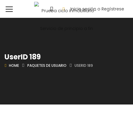
Inicie sesión o Regístrese
UserID 189
HOME
PAQUETES DE USUARIO
USERID 189