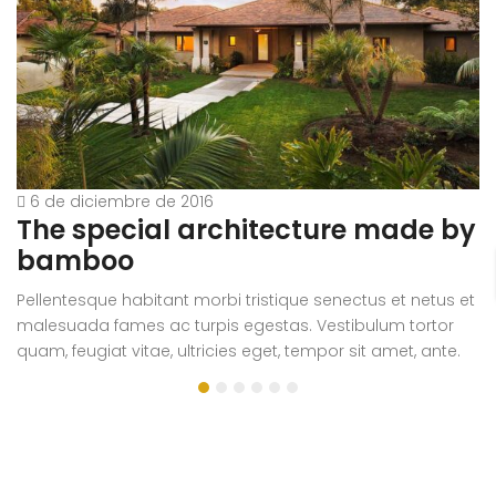
Pe
m
qu
D
ul
si
e
6 de diciembre de 2016
The special architecture made by
bamboo
Pellentesque habitant morbi tristique senectus et netus et
malesuada fames ac turpis egestas. Vestibulum tortor
quam, feugiat vitae, ultricies eget, tempor sit amet, ante.
Donec eu libero sit amet quam egestas semper. Aenean
ultricies mi vitae est. Mauris placerat eleifend leo.