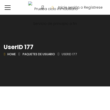
Inicie sesión o Regístrese
UserID 177
HOME
PAQUETES DE USUARIO
USERID 177