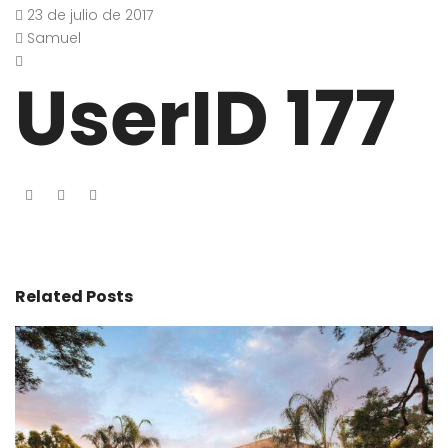
23 de julio de 2017
Samuel
UserID 177
Related Posts
A
r