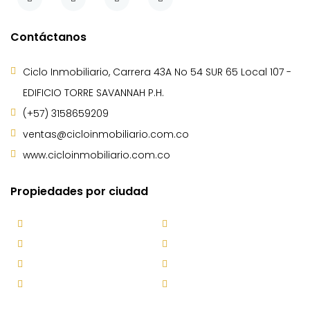
Contáctanos
Ciclo Inmobiliario, Carrera 43A No 54 SUR 65 Local 107 -
EDIFICIO TORRE SAVANNAH P.H.
(+57) 3158659209
ventas@cicloinmobiliario.com.co
www.cicloinmobiliario.com.co
Propiedades por ciudad
Bello
Caldas
Envigado
Itagüí
La Estrella
Marinilla
Medellín
Sabaneta